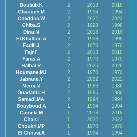
Boutaïb.K
2
2018
2018
Chaouch.M
2
1994
1994
Cheddira.W
2
2022
2022
Chiba.S
2
1998
1998
Dirar.N
2
2018
2018
El.Khattabi.A
2
1998
1998
Fadili.J
2
1970
1970
Fajr.F
2
2018
2018
Faras.A
2
1970
1970
Halhal.R
2
2026
2026
Houmane.MJ
2
1970
1970
Jabrane.Y
2
2022
2022
Merry.M
2
1986
1986
Ouadani.LH
2
1986
1986
Samadi.MA
2
1994
1994
Bouyboud.A
1
1994
1994
Carcela.M
1
2018
2018
Chair.I
1
2022
2022
Choukri.MP
1
1970
1970
El.Ghrissi.A
1
1994
1994