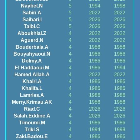
Naybet.N
5
1994
1998
Sabiri.A
5
2022
2022
Saibari.I
5
2026
2026
Talbi.C
5
2026
2026
Aboukhlal.Z
4
2022
2022
Aguerd.N
4
2022
2022
Bouderbala.A
4
1986
1986
Bouyahyaoui.N
4
1986
1986
Dolmy.A
4
1986
1986
El.Haddaoui.M
4
1986
1994
Hamed.Allah.A
4
2022
2022
Khairi.A
4
1986
1986
Khalifa.L
4
1986
1986
Lamriss.A
4
1986
1986
Merry.Krimau.AK
4
1986
1986
Riad.C
4
2026
2026
Salah.Eddine.A
4
2026
2026
Timoumi.M
4
1986
1986
Triki.S
4
1994
1998
Zaki.Badou.E
4
1986
1986