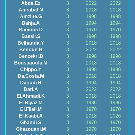
Abde.Ez
3
2022
2022
Amrabat.N
3
2018
2018
Amzine.G
3
1998
1998
Bahja.A
3
1994
1994
Bamous.D
3
1970
1970
Bassir.S
3
1998
1998
Belhanda.Y
3
2018
2018
Benoun.B
3
2022
2022
Benzekri.D
3
1998
1998
Boussaoufa.M
3
2018
2018
Chippo.Y
3
1998
1998
Da.Costa.M
3
2018
2018
Daoudi.R
3
1994
1994
Dari.A
3
2022
2022
El.Ahmadi.K
3
2018
2018
El.Biyaz.M
3
1986
1986
El.Filali.M
3
1970
1970
El.Kaabi.A
3
2018
2026
Ghandi.S
3
1970
1970
Ghazouani.M
3
1970
1970