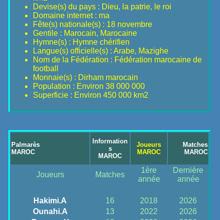
Devise(s) du pays : Dieu, la patrie, le roi
Domaine internet : ma
Fête(s) nationale(s) : 18 novembre
Gentile : Marocain, Marocaine
Hymne(s) : Hymne chérifien
Langue(s) officielle(s) : Arabe, Mazighe
Nom de la Fédération : Fédération marocaine de
football
Monnaie(s) : Dirham marocain
Population : Environ 38 000 000
Superficie : Environ 450 000 km2
Information
Palmarès
Joueurs
Matches
s
MAROC
MAROC
MAROC
MAROC
1ère
Dernière
Joueurs
Matches
année
année
Hakimi.A
16
2018
2026
Ounahi.A
13
2022
2026