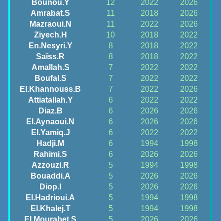
Bounou.Y
12
2022
2026
Amrabat.S
11
2018
2026
Mazraoui.N
11
2022
2026
Ziyech.H
10
2018
2022
En.Nesyri.Y
8
2018
2022
Saïss.R
8
2018
2022
Amallah.S
7
2022
2022
Boufal.S
7
2022
2022
El.Khannouss.B
7
2022
2026
Attiatallah.Y
6
2022
2022
Diaz.B
6
2026
2026
El.Aynaoui.N
6
2026
2026
El.Yamiq.J
6
2022
2022
Hadji.M
6
1994
1998
Rahimi.S
6
2026
2026
Azzouzi.R
5
1994
1998
Bouaddi.A
5
2026
2026
Diop.I
5
2026
2026
El.Hadrioui.A
5
1994
1998
El.Khalej.T
5
1994
1998
El.Mourabet.S
5
2026
2026