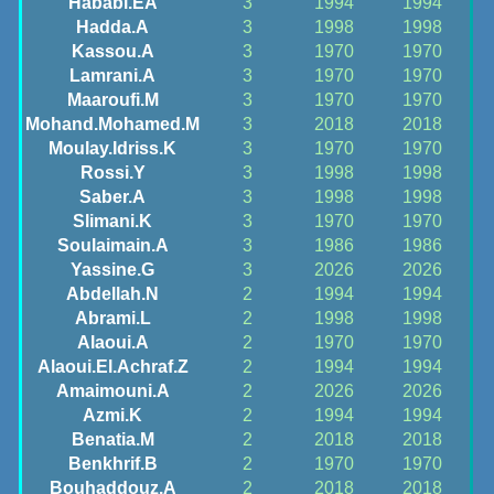
Hababi.EA
3
1994
1994
Hadda.A
3
1998
1998
Kassou.A
3
1970
1970
Lamrani.A
3
1970
1970
Maaroufi.M
3
1970
1970
Mohand.Mohamed.M
3
2018
2018
Moulay.Idriss.K
3
1970
1970
Rossi.Y
3
1998
1998
Saber.A
3
1998
1998
Slimani.K
3
1970
1970
Soulaimain.A
3
1986
1986
Yassine.G
3
2026
2026
Abdellah.N
2
1994
1994
Abrami.L
2
1998
1998
Alaoui.A
2
1970
1970
Alaoui.El.Achraf.Z
2
1994
1994
Amaimouni.A
2
2026
2026
Azmi.K
2
1994
1994
Benatia.M
2
2018
2018
Benkhrif.B
2
1970
1970
Bouhaddouz.A
2
2018
2018