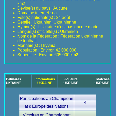
km2
Devise(s) du pays : Aucune
Domaine internet : ua
Fête(s) nationale(s) : 24 août
Gentile : Ukrainien, Ukrainienne
Hymne(s) : L'Ukraine n'est pas encore morte
Langue(s) officielle(s) : Ukrainien
Nom de la Fédération : Fédération ukrainienne
de football
Monnaie(s) : Hryvnia
Population : Environ 42 000 000
Superficie : Environ 605 000 km2
Palmarès
Informations
Joueurs
Matches
UKRAINE
UKRAINE
UKRAINE
UKRAINE
Participations au Championn
4
at d'Europe des Nations
Victoires en Championnat