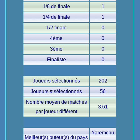
1/8 de finale
1
1/4 de finale
1
1/2 finale
0
4ème
0
3ème
0
Finaliste
0
Joueurs sélectionnés
202
Joueurs # sélectionnés
56
Nombre moyen de matches
3.61
par joueur différent
Yaremchu
Meilleur(s) buteur(s) du pays