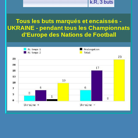
k.R, 3 buts
Tous les buts marqués et encaissés -
UKRAINE - pendant tous les Championnats
d'Europe des Nations de Football