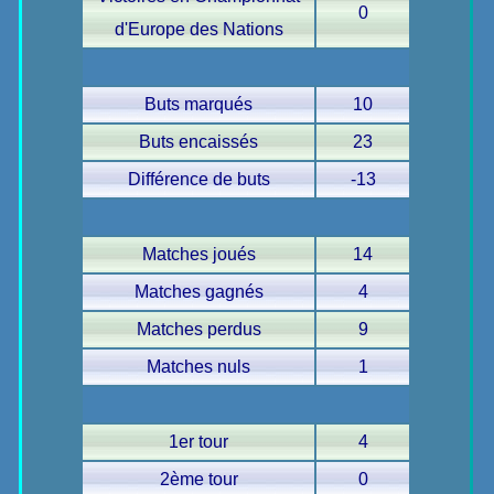
0
d'Europe des Nations
Buts marqués
10
Buts encaissés
23
Différence de buts
-13
Matches joués
14
Matches gagnés
4
Matches perdus
9
Matches nuls
1
1er tour
4
2ème tour
0