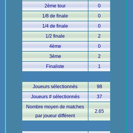
2ème tour
0
1/8 de finale
0
1/4 de finale
0
1/2 finale
2
4ème
0
3ème
2
Finaliste
1
Joueurs sélectionnés
98
Joueurs # sélectionnés
37
Nombre moyen de matches
2.65
par joueur différent