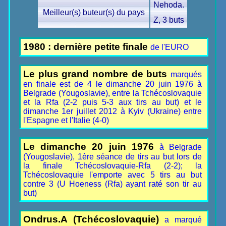
Nehoda.
Meilleur(s) buteur(s) du pays
Z, 3 buts
1980 : dernière petite finale
de l'EURO
Le plus grand nombre de buts
marqués
en finale est de 4 le dimanche 20 juin 1976 à
Belgrade (Yougoslavie), entre la Tchécoslovaquie
et la Rfa (2-2 puis 5-3 aux tirs au but) et le
dimanche 1er juillet 2012 à Kyiv (Ukraine) entre
l'Espagne et l'Italie (4-0)
Le dimanche 20 juin 1976
à Belgrade
(Yougoslavie), 1ère séance de tirs au but lors de
la finale Tchécoslovaquie-Rfa (2-2); la
Tchécoslovaquie l'emporte avec 5 tirs au but
contre 3 (U Hoeness (Rfa) ayant raté son tir au
but)
Ondrus.A (Tchécoslovaquie)
a marqué