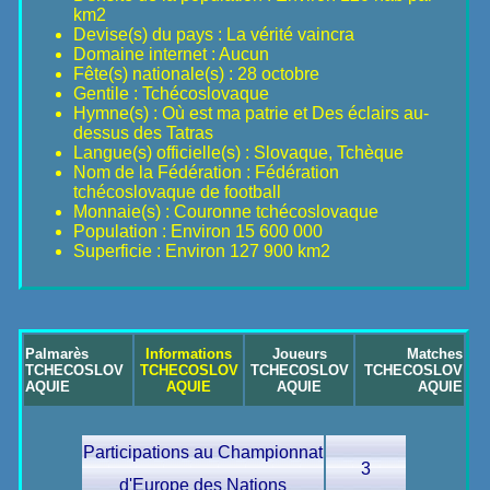
km2
Devise(s) du pays : La vérité vaincra
Domaine internet : Aucun
Fête(s) nationale(s) : 28 octobre
Gentile : Tchécoslovaque
Hymne(s) : Où est ma patrie et Des éclairs au-
dessus des Tatras
Langue(s) officielle(s) : Slovaque, Tchèque
Nom de la Fédération : Fédération
tchécoslovaque de football
Monnaie(s) : Couronne tchécoslovaque
Population : Environ 15 600 000
Superficie : Environ 127 900 km2
Palmarès
Informations
Joueurs
Matches
TCHECOSLOV
TCHECOSLOV
TCHECOSLOV
TCHECOSLOV
AQUIE
AQUIE
AQUIE
AQUIE
Participations au Championnat
3
d'Europe des Nations