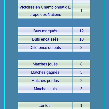
Victoires en Championnat d'E
1
urope des Nations
Buts marqués
12
Buts encaissés
10
Différence de buts
2
Matches joués
8
Matches gagnés
3
Matches perdus
2
Matches nuls
3
1er tour
1