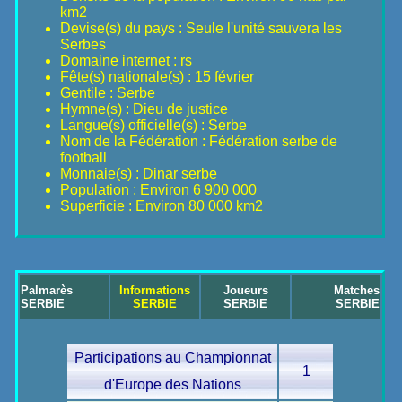
km2
Devise(s) du pays : Seule l'unité sauvera les
Serbes
Domaine internet : rs
Fête(s) nationale(s) : 15 février
Gentile : Serbe
Hymne(s) : Dieu de justice
Langue(s) officielle(s) : Serbe
Nom de la Fédération : Fédération serbe de
football
Monnaie(s) : Dinar serbe
Population : Environ 6 900 000
Superficie : Environ 80 000 km2
Palmarès
Informations
Joueurs
Matches
SERBIE
SERBIE
SERBIE
SERBIE
Participations au Championnat
1
d'Europe des Nations