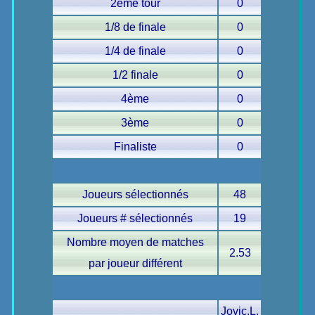
2ème tour
0
1/8 de finale
0
1/4 de finale
0
1/2 finale
0
4ème
0
3ème
0
Finaliste
0
Joueurs sélectionnés
48
Joueurs # sélectionnés
19
Nombre moyen de matches
2.53
par joueur différent
Jovic.L,