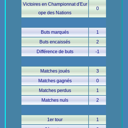
Victoires en Championnat d'Eur
0
ope des Nations
Buts marqués
1
Buts encaissés
2
Différence de buts
-1
Matches joués
3
Matches gagnés
0
Matches perdus
1
Matches nuls
2
1er tour
1