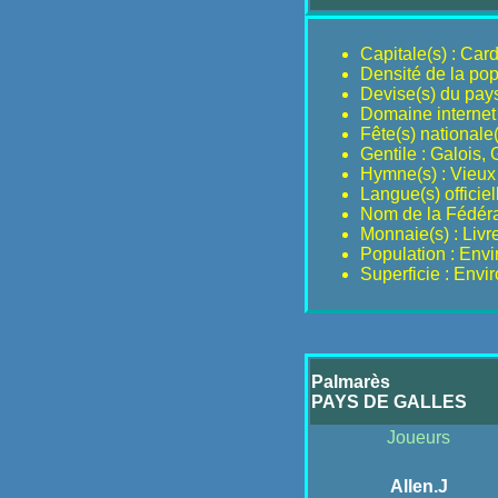
Capitale(s) : Cardi
Densité de la pop
Devise(s) du pays
Domaine internet
Fête(s) nationale
Gentile : Galois, 
Hymne(s) : Vieux
Langue(s) officiel
Nom de la Fédérat
Monnaie(s) : Livre
Population : Env
Superficie : Envi
Palmarès
PAYS DE GALLES
Joueurs
Allen.J