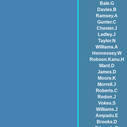
Bale.G
Davies.B
Ramsey.A
Gunter.C
Chester.J
Ledley.J
Taylor.N
Williams.A
Hennessey.W
Robson.Kanu.H
Ward.D
James.D
Moore.K
Morrell.J
Roberts.C
Rodon.J
Vokes.S
Williams.J
Ampadu.E
Brooks.D