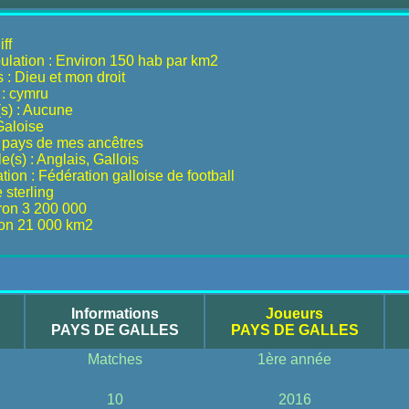
ff
ulation : Environ 150 hab par km2
 : Dieu et mon droit
 : cymru
(s) : Aucune
Galoise
 pays de mes ancêtres
le(s) : Anglais, Gallois
ion : Fédération galloise de football
 sterling
iron 3 200 000
ron 21 000 km2
Informations
Joueurs
PAYS DE GALLES
PAYS DE GALLES
Matches
1ère année
10
2016