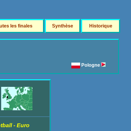
utes les finales
Synthèse
Historique
Pologne
ball - Euro