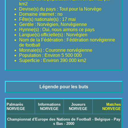
km2
Devise(s) du pays : Tout pour la Norvège
Domaine internet : no
Fête(s) nationale(s) : 17 mai
Gentile : Norvègien, Norvègienne
Hymne(s) : Oui, nous aimons ce pays
Langue(s) officielle(s) : Norvégien
Nom de la Fédération : Fédération norvégienne
de football
Monnaie(s) : Couronne norvégienne
Population : Environ 5 500 000
Superficie : Environ 390 000 km2
Légende pour les buts
Palmarès
Informations
Joueurs
Matches
NORVEGE
NORVEGE
NORVEGE
NORVEGE
Championnat d'Europe des Nations de Football - Belgique - Pay
s Bas - 2000