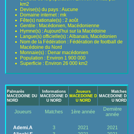
km2
Devise(s) du pays : Aucune
Domaine internet : mk
Fête(s) nationale(s) : 2 août
Gentile : Macédonien, Macédonienne
Hymne(s) : Aujourd'hui sur la Macédoine
Langue(s) officielle(s) : Albanais, Macédonien
Nom de la Fédération : Fédération de football de
Macédoine du Nord
Monnaie(s) : Denar macédonien
Population : Environ 1 900 000
Superficie : Environ 26 000 km2
Palmarès
Informations
Joueurs
Matches
MACEDOINE DU
MACEDOINE D
MACEDOINE D
MACEDOINE D
NORD
U NORD
U NORD
U NORD
Dernière
Joueurs
Matches
1ère année
année
Ademi.A
3
2021
2021