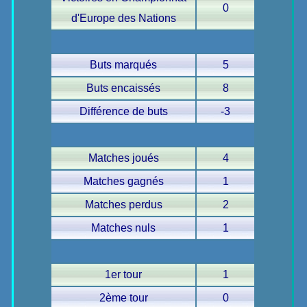
0
d'Europe des Nations
Buts marqués
5
Buts encaissés
8
Différence de buts
-3
Matches joués
4
Matches gagnés
1
Matches perdus
2
Matches nuls
1
1er tour
1
2ème tour
0