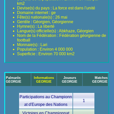
km2
Devise(s) du pays : La force est dans l'unité
Domaine internet : ge
Fête(s) nationale(s) : 26 mai
Gentile : Géorgien, Géorgienne
Hymne(s) : La liberté
Langue(s) officielle(s) : Abkhaze, Géorgien
Nom de la Fédération : Fédération géorgienne de
football
Monnaie(s) : Lari
Population : Environ 4 000 000
Superficie : Environ 70 000 km2
Palmarès
Informations
Joueurs
Matches
GEORGIE
GEORGIE
GEORGIE
GEORGIE
Participations au Championn
1
at d'Europe des Nations
Victoires en Championnat