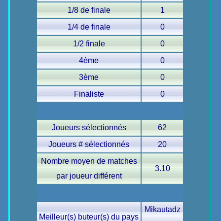
1/8 de finale
1
1/4 de finale
0
1/2 finale
0
4ème
0
3ème
0
Finaliste
0
Joueurs sélectionnés
62
Joueurs # sélectionnés
20
Nombre moyen de matches
3.10
par joueur différent
Mikautadz
Meilleur(s) buteur(s) du pays