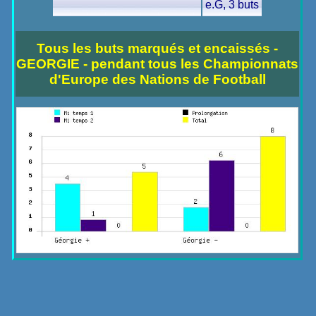
e.G, 3 buts
Tous les buts marqués et encaissés -
GEORGIE - pendant tous les Championnats
d'Europe des Nations de Football