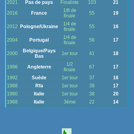
2021
Pas de pays
Finaliste
103
21
1/8 de
2016
France
55
19
finale
1/4 de
2012
Pologne/Ukraine
55
16
finale
1/4 de
2004
Portugal
56
17
finale
Belgique/Pays
2000
1er tour
41
18
Bas
1/2
1996
Angleterre
67
17
finale
1992
Suède
1er tour
37
16
1988
Rfa
1er tour
39
17
1980
Italie
1er tour
38
20
1968
Italie
3ème
22
14