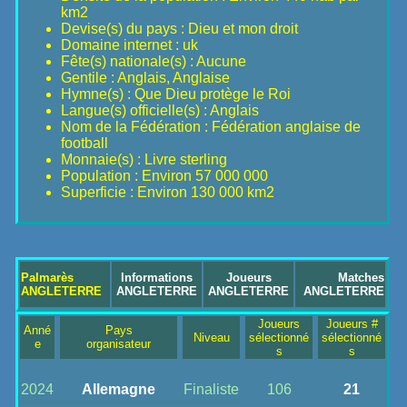
km2
Devise(s) du pays : Dieu et mon droit
Domaine internet : uk
Fête(s) nationale(s) : Aucune
Gentile : Anglais, Anglaise
Hymne(s) : Que Dieu protège le Roi
Langue(s) officielle(s) : Anglais
Nom de la Fédération : Fédération anglaise de
football
Monnaie(s) : Livre sterling
Population : Environ 57 000 000
Superficie : Environ 130 000 km2
Palmarès
Informations
Joueurs
Matches
ANGLETERRE
ANGLETERRE
ANGLETERRE
ANGLETERRE
Joueurs
Joueurs #
Anné
Pays
Niveau
sélectionné
sélectionné
e
organisateur
s
s
2024
Allemagne
Finaliste
106
21