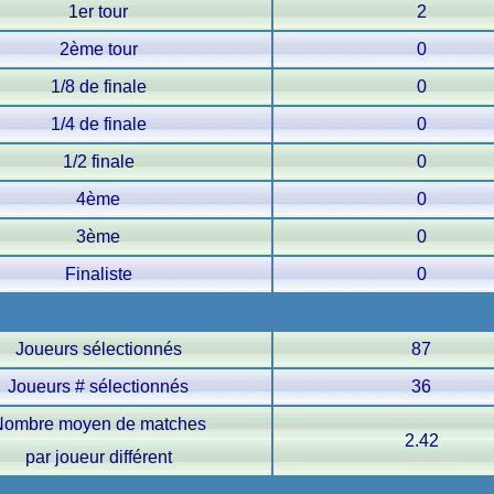
1er tour
2
2ème tour
0
1/8 de finale
0
1/4 de finale
0
1/2 finale
0
4ème
0
3ème
0
Finaliste
0
Joueurs sélectionnés
87
Joueurs # sélectionnés
36
ombre moyen de matches
2.42
par joueur différent