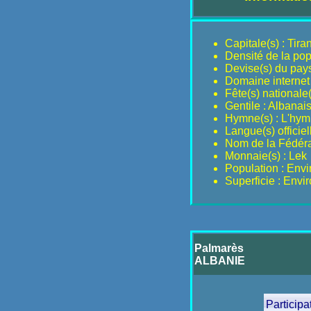
Capitale(s) : Tira
Densité de la pop
Devise(s) du pays
Domaine internet 
Fête(s) nationale
Gentile : Albanai
Hymne(s) : L'hy
Langue(s) officiel
Nom de la Fédérat
Monnaie(s) : Lek
Population : Env
Superficie : Envi
Palmarès
ALBANIE
Particip