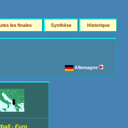
utes les finales
Synthèse
Historique
Allemagne
ball - Euro