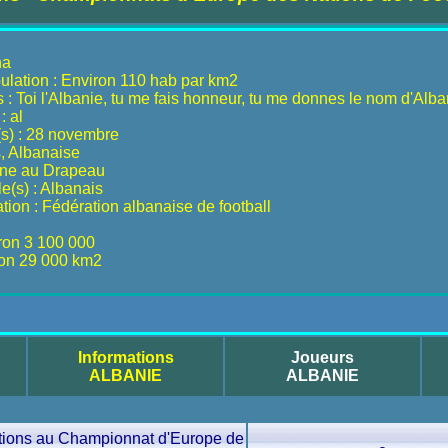
na
ulation : Environ 110 hab par km2
 : Toi l'Albanie, tu me fais honneur, tu me donnes le nom d'Alba
: al
(s) : 28 novembre
s, Albanaise
mne au Drapeau
le(s) : Albanais
ion : Fédération albanaise de football
iron 3 100 000
ron 29 000 km2
Informations
Joueurs
ALBANIE
ALBANIE
ations au Championnat d'Europe de