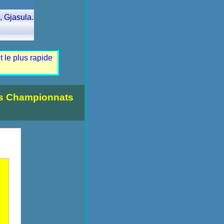
, Gjasula.
t le plus rapide
les Championnats