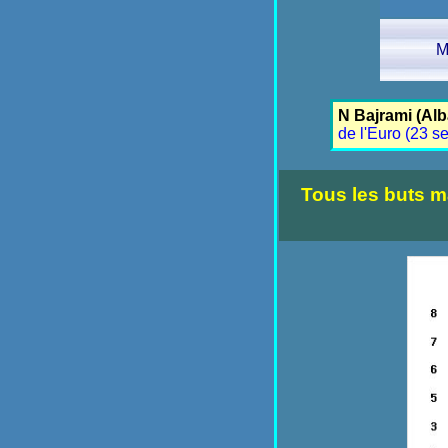
M
N Bajrami (Al
de l'Euro (23 s
Tous les buts m