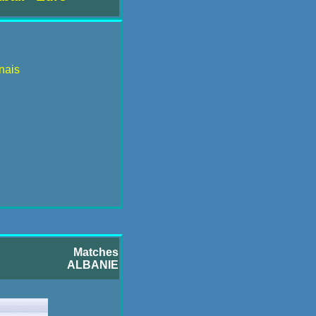
nais
Matches
ALBANIE