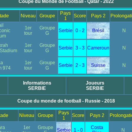
Coupe du Monde de Football - Qatar - 2022
Pays
Stade
Niveau
Groupe
Score
Pays 2
Prolongat
1
il
1er
Groupe
iconic
Serbie
0 - 2
Brésil
N
tour
G
ium
krah
1er
Groupe
Serbie
3 - 3
Cameroun
N
 Stadium
tour
G
ha
1er
Groupe
Serbie
2 - 3
Suisse
N
m 974
tour
G
Informations
Joueurs
SERBIE
SERBIE
Coupe du monde de football - Russie - 2018
Pays
tade
Niveau
Groupe
Score
Pays 2
Prolongati
1
ra
1er
Groupe
Costa
Serbie
1 - 0
N