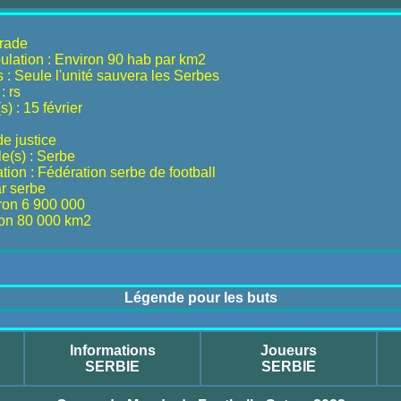
grade
ulation : Environ 90 hab par km2
 : Seule l'unité sauvera les Serbes
: rs
s) : 15 février
e justice
le(s) : Serbe
ion : Fédération serbe de football
r serbe
iron 6 900 000
ron 80 000 km2
Légende pour les buts
Informations
Joueurs
SERBIE
SERBIE