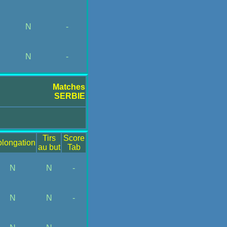
N
-
N
-
Matches
SERBIE
Tirs
Score
olongation
au but
Tab
N
N
-
N
N
-