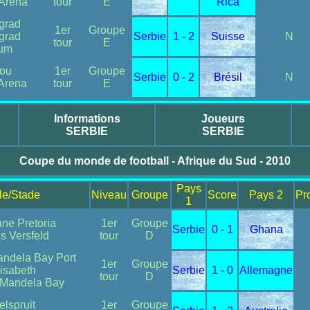
Arena
tour
E
Rica
grad
1er
Groupe
grad
Serbie
1 - 2
Suisse
N
tour
E
ium
ou
1er
Groupe
Serbie
0 - 2
Brésil
N
 Arena
tour
E
Informations
Joueurs
SERBIE
SERBIE
Coupe du monde de football - Afrique du Sud - 2010
Pays
lle/Stade
Niveau
Groupe
Score
Pays 2
Pr
1
ne Pretoria
1er
Groupe
Serbie
0 - 1
Ghana
us Versfeld
tour
D
ndela Bay Port
1er
Groupe
isabeth
Serbie
1 - 0
Allemagne
tour
D
 Mandela Bay
elspruit
1er
Groupe