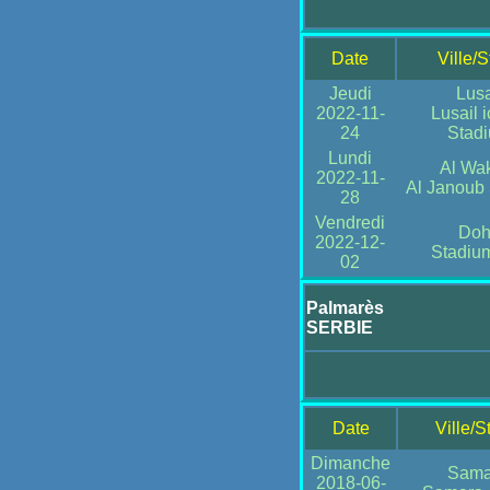
Date
Ville/
Jeudi
Lusa
2022-11-
Lusail 
24
Stad
Lundi
Al Wa
2022-11-
Al Janoub
28
Vendredi
Do
2022-12-
Stadiu
02
Palmarès
SERBIE
Date
Ville/S
Dimanche
Sama
2018-06-