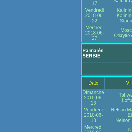
Samara 
17
Vendredi
Kalinin
2018-06-
Kalinin
22
Stad
Mercredi
Mosc
2018-06-
Otkrytie
27
Palmarès
SERBIE
Date
Vi
Dimanche
Tshwa
2010-06-
Loft
13
Vendredi
Nelson Ma
2010-06-
El
18
Nelson
Mercredi
N