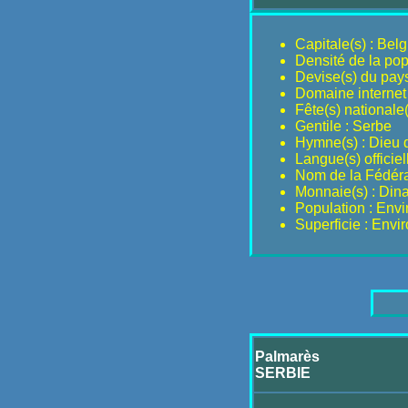
Capitale(s) : Bel
Densité de la pop
Devise(s) du pays
Domaine internet 
Fête(s) nationale(
Gentile : Serbe
Hymne(s) : Dieu d
Langue(s) officiel
Nom de la Fédérat
Monnaie(s) : Dina
Population : Env
Superficie : Envi
Palmarès
SERBIE