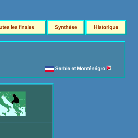
utes les finales
Synthèse
Historique
Serbie et Monténégro