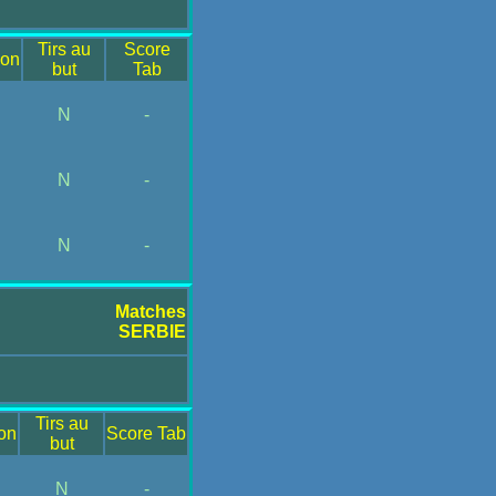
Tirs au
Score
ion
but
Tab
N
-
N
-
N
-
Matches
SERBIE
Tirs au
on
Score Tab
but
N
-