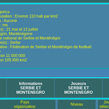
gorica
ulation : Environ 110 hab par km2
s : Aucune
 : me
) : 21 mai et 13 juillet
égrin, Monténégrine
 national de Serbie et Monténégro
le(s) : Serbe
ion : Fédération de Serbie et Monténégro de football
o
iron 11 000 000
iron 105 000 km2
Informations
Joueurs
SERBIE ET
SERBIE ET
MONTENEGRO
MONTENEGRO
Pays
Jo
Niveau
organisateur
sélec