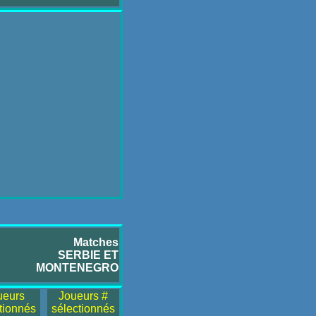
Matches
SERBIE ET
MONTENEGRO
ueurs
Joueurs #
tionnés
sélectionnés