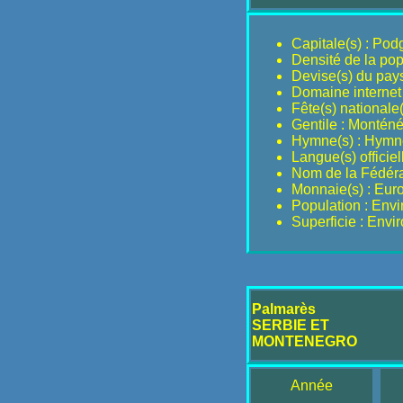
Capitale(s) : Pod
Densité de la pop
Devise(s) du pay
Domaine internet
Fête(s) nationale(s
Gentile : Montén
Hymne(s) : Hymne
Langue(s) officiel
Nom de la Fédérat
Monnaie(s) : Eur
Population : Env
Superficie : Env
Palmarès
SERBIE ET
MONTENEGRO
Année