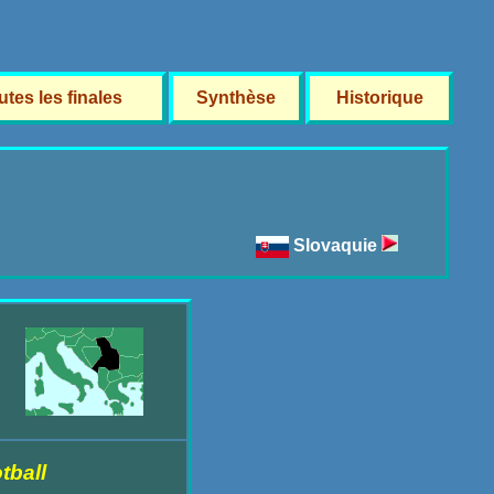
utes les finales
Synthèse
Historique
Slovaquie
tball