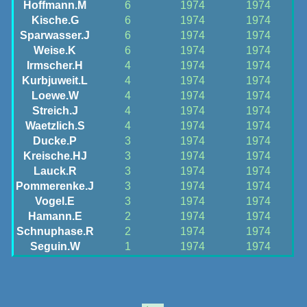
Hoffmann.M
6
1974
1974
Kische.G
6
1974
1974
Sparwasser.J
6
1974
1974
Weise.K
6
1974
1974
Irmscher.H
4
1974
1974
Kurbjuweit.L
4
1974
1974
Loewe.W
4
1974
1974
Streich.J
4
1974
1974
Waetzlich.S
4
1974
1974
Ducke.P
3
1974
1974
Kreische.HJ
3
1974
1974
Lauck.R
3
1974
1974
Pommerenke.J
3
1974
1974
Vogel.E
3
1974
1974
Hamann.E
2
1974
1974
Schnuphase.R
2
1974
1974
Seguin.W
1
1974
1974