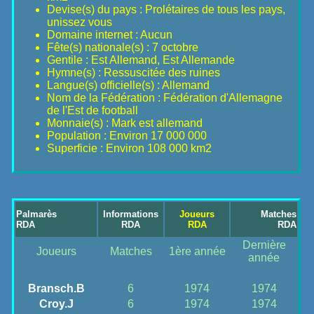
Devise(s) du pays : Prolétaires de tous les pays,
unissez vous
Domaine internet : Aucun
Fête(s) nationale(s) : 7 octobre
Gentile : Est Allemand, Est Allemande
Hymne(s) : Ressuscitée des ruines
Langue(s) officielle(s) : Allemand
Nom de la Fédération : Fédération d'Allemagne
de l'Est de football
Monnaie(s) : Mark est allemand
Population : Environ 17 000 000
Superficie : Environ 108 000 km2
Palmarès
Informations
Joueurs
Matches
RDA
RDA
RDA
RDA
Dernière
Joueurs
Matches
1ère année
année
Bransch.B
6
1974
1974
Croy.J
6
1974
1974