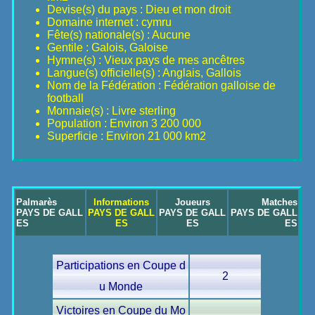
Devise(s) du pays : Dieu et mon droit
Domaine internet : cymru
Fête(s) nationale(s) : Aucune
Gentile : Galois, Galoise
Hymne(s) : Vieux pays de mes ancêtres
Langue(s) officielle(s) : Anglais, Gallois
Nom de la Fédération : Fédération galloise de
football
Monnaie(s) : Livre sterling
Population : Environ 3 200 000
Superficie : Environ 21 000 km2
Palmarès
Informations
Joueurs
Matches
PAYS DE GALL
PAYS DE GALL
PAYS DE GALL
PAYS DE GALL
ES
ES
ES
ES
Participations en Coupe d
2
u Monde
Victoires en Coupe du Mo