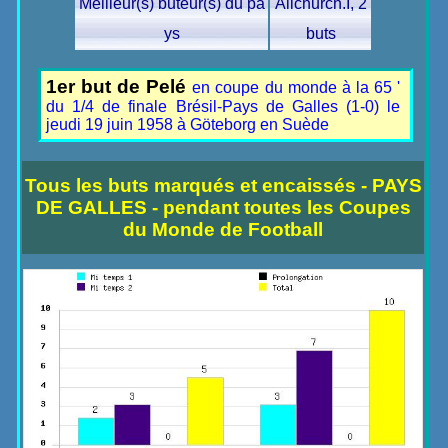
Meilleur(s) buteur(s) du pa
Allchurch.I, 2
ys
buts
1er but de Pelé
en coupe du monde à la 65 '
du 1/4 de finale Brésil-Pays de Galles (1-0) le
jeudi 19 juin 1958 à Göteborg en Suède
Tous les buts marqués et encaissés - PAYS
DE GALLES - pendant toutes les Coupes
du Monde de Football