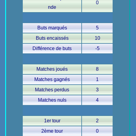
0
nde
Buts marqués
5
Buts encaissés
10
Différence de buts
-5
Matches joués
8
Matches gagnés
1
Matches perdus
3
Matches nuls
4
1er tour
2
2ème tour
0