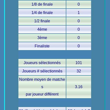
1/8 de finale
0
1/4 de finale
1
1/2 finale
0
4ème
0
3ème
0
Finaliste
0
Joueurs sélectionnés
101
Joueurs # sélectionnés
32
Nombre moyen de matche
s
3.16
par joueur différent