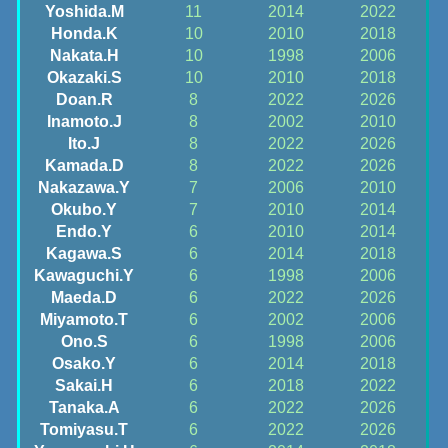
Yoshida.M
11
2014
2022
Honda.K
10
2010
2018
Nakata.H
10
1998
2006
Okazaki.S
10
2010
2018
Doan.R
8
2022
2026
Inamoto.J
8
2002
2010
Ito.J
8
2022
2026
Kamada.D
8
2022
2026
Nakazawa.Y
7
2006
2010
Okubo.Y
7
2010
2014
Endo.Y
6
2010
2014
Kagawa.S
6
2014
2018
Kawaguchi.Y
6
1998
2006
Maeda.D
6
2022
2026
Miyamoto.T
6
2002
2006
Ono.S
6
1998
2006
Osako.Y
6
2014
2018
Sakai.H
6
2018
2022
Tanaka.A
6
2022
2026
Tomiyasu.T
6
2022
2026