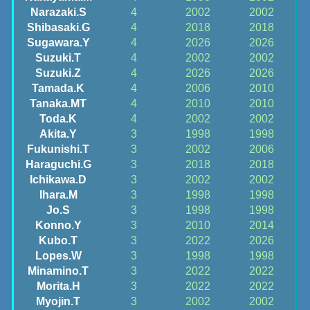
Narazaki.S
4
2002
2002
Shibasaki.G
4
2018
2018
Sugawara.Y
4
2026
2026
Suzuki.T
4
2002
2002
Suzuki.Z
4
2026
2026
Tamada.K
4
2006
2010
Tanaka.MT
4
2010
2010
Toda.K
4
2002
2002
Akita.Y
3
1998
1998
Fukunishi.T
3
2002
2006
Haraguchi.G
3
2018
2018
Ichikawa.D
3
2002
2002
Ihara.M
3
1998
1998
Jo.S
3
1998
1998
Konno.Y
3
2010
2014
Kubo.T
3
2022
2026
Lopes.W
3
1998
1998
Minamino.T
3
2022
2022
Morita.H
3
2022
2022
Myojin.T
3
2002
2002