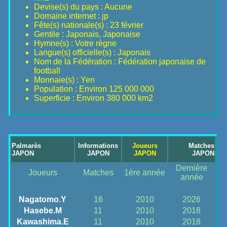
Devise(s) du pays : Aucune
Domaine internet : jp
Fête(s) nationale(s) : 23 février
Gentile : Japonais, Japonaise
Hymne(s) : Votre règne
Langue(s) officielle(s) : Japonais
Nom de la Fédération : Fédération japonaise de
football
Monnaie(s) : Yen
Population : Environ 125 000 000
Superficie : Environ 380 000 km2
Palmarès
Informations
Joueurs
Matches
JAPON
JAPON
JAPON
JAPON
Dernière
Joueurs
Matches
1ère année
année
Nagatomo.Y
16
2010
2026
Hasebe.M
11
2010
2018
Kawashima.E
11
2010
2018