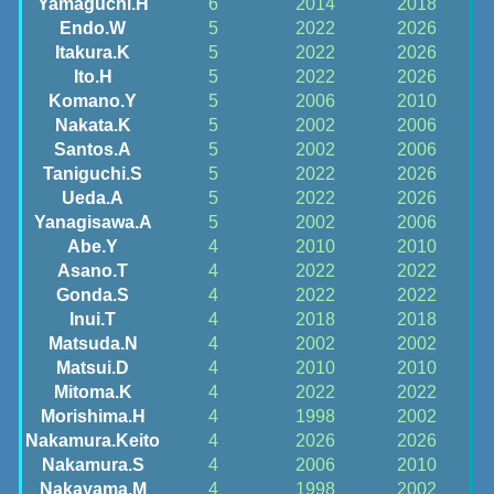
Yamaguchi.H
6
2014
2018
Endo.W
5
2022
2026
Itakura.K
5
2022
2026
Ito.H
5
2022
2026
Komano.Y
5
2006
2010
Nakata.K
5
2002
2006
Santos.A
5
2002
2006
Taniguchi.S
5
2022
2026
Ueda.A
5
2022
2026
Yanagisawa.A
5
2002
2006
Abe.Y
4
2010
2010
Asano.T
4
2022
2022
Gonda.S
4
2022
2022
Inui.T
4
2018
2018
Matsuda.N
4
2002
2002
Matsui.D
4
2010
2010
Mitoma.K
4
2022
2022
Morishima.H
4
1998
2002
Nakamura.Keito
4
2026
2026
Nakamura.S
4
2006
2010
Nakayama.M
4
1998
2002