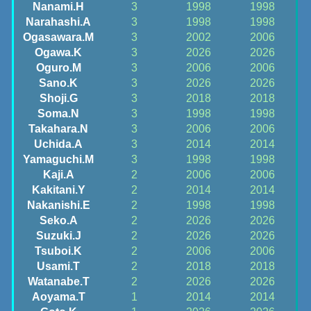
Nanami.H
3
1998
1998
Narahashi.A
3
1998
1998
Ogasawara.M
3
2002
2006
Ogawa.K
3
2026
2026
Oguro.M
3
2006
2006
Sano.K
3
2026
2026
Shoji.G
3
2018
2018
Soma.N
3
1998
1998
Takahara.N
3
2006
2006
Uchida.A
3
2014
2014
Yamaguchi.M
3
1998
1998
Kaji.A
2
2006
2006
Kakitani.Y
2
2014
2014
Nakanishi.E
2
1998
1998
Seko.A
2
2026
2026
Suzuki.J
2
2026
2026
Tsuboi.K
2
2006
2006
Usami.T
2
2018
2018
Watanabe.T
2
2026
2026
Aoyama.T
1
2014
2014