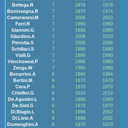
Bettega.R
7
1978
1978
Boninsegna.R
7
1970
1974
Camoranesi.M
7
2006
2010
Ferri.R
7
1990
1990
Giannini.G
7
1990
1990
Gilardino.A
7
2006
2010
Perrotta.S
7
2006
2006
Schillaci.S
7
1990
1990
Vialli.G
7
1986
1990
Vierchowod.P
7
1986
1990
Zenga.W
7
1990
1990
Benarrivo.A
6
1994
1994
Bertini.M
6
1970
1970
Cera.P
6
1970
1970
Chiellini.G
6
2010
2014
De.Agostini.L
6
1990
1990
De.Sisti.G
6
1970
1970
Di.Biagio.L
6
1998
2002
Di.Livio.A
6
1998
2002
Domenghini.A
6
1970
1970