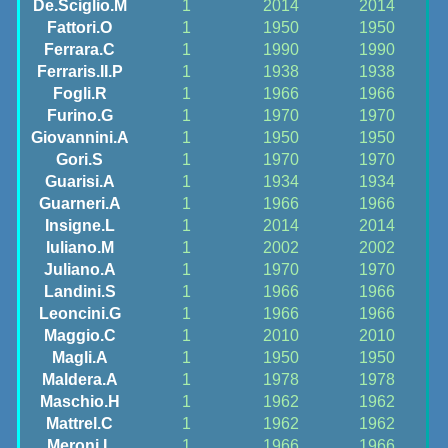
De.Sciglio.M
1
2014
2014
Fattori.O
1
1950
1950
Ferrara.C
1
1990
1990
Ferraris.II.P
1
1938
1938
Fogli.R
1
1966
1966
Furino.G
1
1970
1970
Giovannini.A
1
1950
1950
Gori.S
1
1970
1970
Guarisi.A
1
1934
1934
Guarneri.A
1
1966
1966
Insigne.L
1
2014
2014
Iuliano.M
1
2002
2002
Juliano.A
1
1970
1970
Landini.S
1
1966
1966
Leoncini.G
1
1966
1966
Maggio.C
1
2010
2010
Magli.A
1
1950
1950
Maldera.A
1
1978
1978
Maschio.H
1
1962
1962
Mattrel.C
1
1962
1962
Meroni.L
1
1966
1966