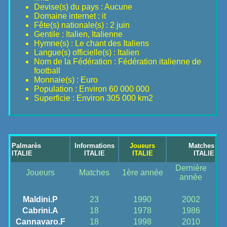
Devise(s) du pays : Aucune
Domaine internet : it
Fête(s) nationale(s) : 2 juin
Gentile : Italien, Italienne
Hymne(s) : Le chant des Italiens
Langue(s) officielle(s) : Italien
Nom de la Fédération : Fédération italienne de
football
Monnaie(s) : Euro
Population : Environ 60 000 000
Superficie : Environ 305 000 km2
Palmarès
Informations
Joueurs
Matches
ITALIE
ITALIE
ITALIE
ITALIE
Dernière
Joueurs
Matches
1ère année
année
Maldini.P
23
1990
2002
Cabrini.A
18
1978
1986
Cannavaro.F
18
1998
2010