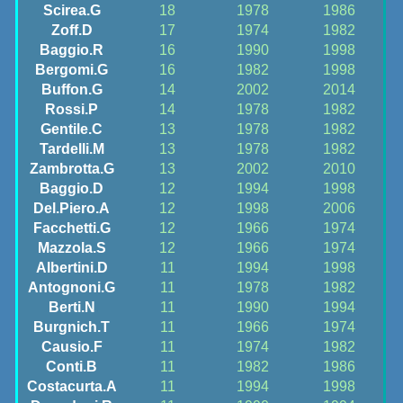
Scirea.G
18
1978
1986
Zoff.D
17
1974
1982
Baggio.R
16
1990
1998
Bergomi.G
16
1982
1998
Buffon.G
14
2002
2014
Rossi.P
14
1978
1982
Gentile.C
13
1978
1982
Tardelli.M
13
1978
1982
Zambrotta.G
13
2002
2010
Baggio.D
12
1994
1998
Del.Piero.A
12
1998
2006
Facchetti.G
12
1966
1974
Mazzola.S
12
1966
1974
Albertini.D
11
1994
1998
Antognoni.G
11
1978
1982
Berti.N
11
1990
1994
Burgnich.T
11
1966
1974
Causio.F
11
1974
1982
Conti.B
11
1982
1986
Costacurta.A
11
1994
1998