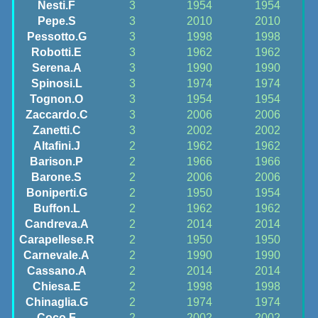
Nesti.F
3
1954
1954
Pepe.S
3
2010
2010
Pessotto.G
3
1998
1998
Robotti.E
3
1962
1962
Serena.A
3
1990
1990
Spinosi.L
3
1974
1974
Tognon.O
3
1954
1954
Zaccardo.C
3
2006
2006
Zanetti.C
3
2002
2002
Altafini.J
2
1962
1962
Barison.P
2
1966
1966
Barone.S
2
2006
2006
Boniperti.G
2
1950
1954
Buffon.L
2
1962
1962
Candreva.A
2
2014
2014
Carapellese.R
2
1950
1950
Carnevale.A
2
1990
1990
Cassano.A
2
2014
2014
Chiesa.E
2
1998
1998
Chinaglia.G
2
1974
1974
Coco.F
2
2002
2002