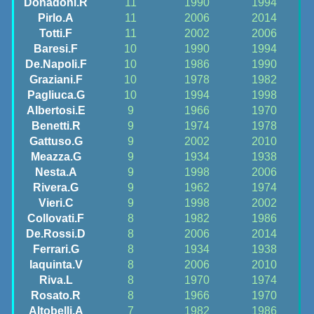
Donadoni.R
11
1990
1994
Pirlo.A
11
2006
2014
Totti.F
11
2002
2006
Baresi.F
10
1990
1994
De.Napoli.F
10
1986
1990
Graziani.F
10
1978
1982
Pagliuca.G
10
1994
1998
Albertosi.E
9
1966
1970
Benetti.R
9
1974
1978
Gattuso.G
9
2002
2010
Meazza.G
9
1934
1938
Nesta.A
9
1998
2006
Rivera.G
9
1962
1974
Vieri.C
9
1998
2002
Collovati.F
8
1982
1986
De.Rossi.D
8
2006
2014
Ferrari.G
8
1934
1938
Iaquinta.V
8
2006
2010
Riva.L
8
1970
1974
Rosato.R
8
1966
1970
Altobelli.A
7
1982
1986