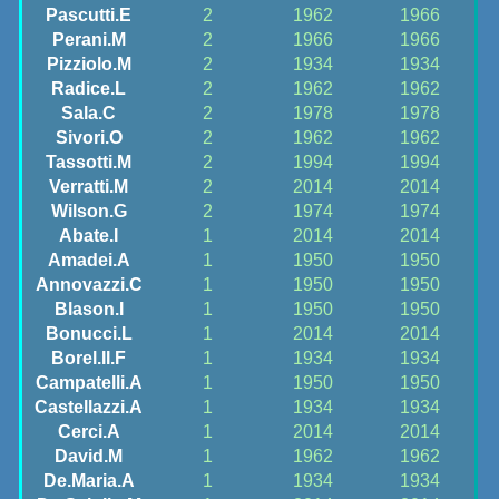
Pascutti.E
2
1962
1966
Perani.M
2
1966
1966
Pizziolo.M
2
1934
1934
Radice.L
2
1962
1962
Sala.C
2
1978
1978
Sivori.O
2
1962
1962
Tassotti.M
2
1994
1994
Verratti.M
2
2014
2014
Wilson.G
2
1974
1974
Abate.I
1
2014
2014
Amadei.A
1
1950
1950
Annovazzi.C
1
1950
1950
Blason.I
1
1950
1950
Bonucci.L
1
2014
2014
Borel.II.F
1
1934
1934
Campatelli.A
1
1950
1950
Castellazzi.A
1
1934
1934
Cerci.A
1
2014
2014
David.M
1
1962
1962
De.Maria.A
1
1934
1934