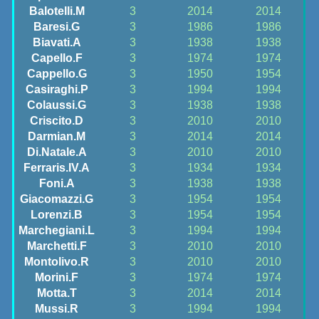
Balotelli.M
3
2014
2014
Baresi.G
3
1986
1986
Biavati.A
3
1938
1938
Capello.F
3
1974
1974
Cappello.G
3
1950
1954
Casiraghi.P
3
1994
1994
Colaussi.G
3
1938
1938
Criscito.D
3
2010
2010
Darmian.M
3
2014
2014
Di.Natale.A
3
2010
2010
Ferraris.IV.A
3
1934
1934
Foni.A
3
1938
1938
Giacomazzi.G
3
1954
1954
Lorenzi.B
3
1954
1954
Marchegiani.L
3
1994
1994
Marchetti.F
3
2010
2010
Montolivo.R
3
2010
2010
Morini.F
3
1974
1974
Motta.T
3
2014
2014
Mussi.R
3
1994
1994