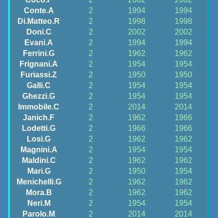
Conte.A
2
1994
1994
Di.Matteo.R
2
1998
1998
Doni.C
2
2002
2002
Evani.A
2
1994
1994
Ferrini.G
2
1962
1962
Frignani.A
2
1954
1954
Furiassi.Z
2
1950
1950
Galli.C
2
1954
1954
Ghezzi.G
2
1954
1954
Immobile.C
2
2014
2014
Janich.F
2
1962
1966
Lodetti.G
2
1966
1966
Losi.G
2
1962
1962
Magnini.A
2
1954
1954
Maldini.C
2
1962
1962
Mari.G
2
1950
1954
Menichelli.G
2
1962
1962
Mora.B
2
1962
1962
Neri.M
2
1954
1954
Parolo.M
2
2014
2014