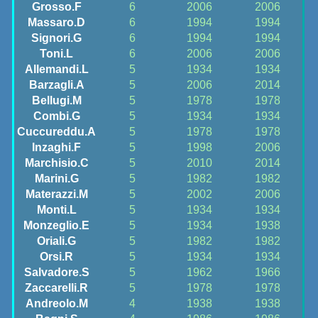
Grosso.F
6
2006
2006
Massaro.D
6
1994
1994
Signori.G
6
1994
1994
Toni.L
6
2006
2006
Allemandi.L
5
1934
1934
Barzagli.A
5
2006
2014
Bellugi.M
5
1978
1978
Combi.G
5
1934
1934
Cuccureddu.A
5
1978
1978
Inzaghi.F
5
1998
2006
Marchisio.C
5
2010
2014
Marini.G
5
1982
1982
Materazzi.M
5
2002
2006
Monti.L
5
1934
1934
Monzeglio.E
5
1934
1938
Oriali.G
5
1982
1982
Orsi.R
5
1934
1934
Salvadore.S
5
1962
1966
Zaccarelli.R
5
1978
1978
Andreolo.M
4
1938
1938