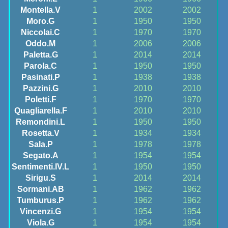
Montella.V
1
2002
2002
Moro.G
1
1950
1950
Niccolai.C
1
1970
1970
Oddo.M
1
2006
2006
Paletta.G
1
2014
2014
Parola.C
1
1950
1950
Pasinati.P
1
1938
1938
Pazzini.G
1
2010
2010
Poletti.F
1
1970
1970
Quagliarella.F
1
2010
2010
Remondini.L
1
1950
1950
Rosetta.V
1
1934
1934
Sala.P
1
1978
1978
Segato.A
1
1954
1954
Sentimenti.IV.L
1
1950
1950
Sirigu.S
1
2014
2014
Sormani.AB
1
1962
1962
Tumburus.P
1
1962
1962
Vincenzi.G
1
1954
1954
Viola.G
1
1954
1954