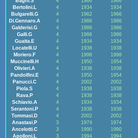
Bagni.S
4
1986
1986
Bertolini.L
4
1934
1934
Bulgarelli.G
4
1962
1966
Di.Gennaro.A
4
1986
1986
Galderisi.G
4
1986
1986
Galli.G
4
1986
1986
Guaita.E
4
1934
1934
Locatelli.U
4
1938
1938
Moriero.F
4
1998
1998
Muccinelli.H
4
1950
1954
Olivieri.A
4
1938
1938
Pandolfini.E
4
1950
1954
Panucci.C
4
2002
2002
Piola.S
4
1938
1938
Rava.P
4
1938
1938
Schiavio.A
4
1934
1934
Serantoni.P
4
1938
1938
Tommasi.D
4
2002
2002
Anastasi.P
3
1974
1974
Ancelotti.C
3
1990
1990
Apolloni.L
3
1994
1994