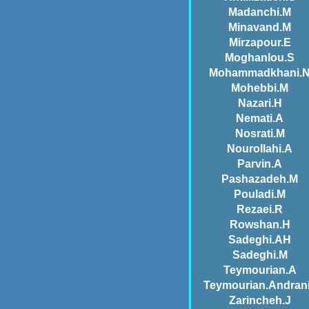
Madanchi.M
Minavand.M
Mirzapour.E
Moghanlou.S
Mohammadkhani.
Mohebbi.M
Nazari.H
Nemati.A
Nosrati.M
Nourollahi.A
Parvin.A
Pashazadeh.M
Pouladi.M
Rezaei.R
Rowshan.H
Sadeghi.AH
Sadeghi.M
Teymourian.A
Teymourian.Andran
Zarincheh.J