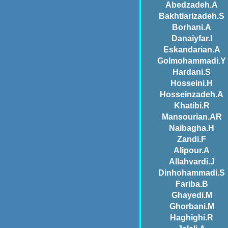
Abedzadeh.A
Bakhtiarizadeh.S
Borhani.A
Danaiyfar.I
Eskandarian.A
Golmohammadi.Y
Hardani.S
Hosseini.H
Hosseinzadeh.A
Khatibi.R
Mansourian.AR
Naibagha.H
Zandi.F
Alipour.A
Allahvardi.J
Dinhohammadi.S
Fariba.B
Ghayedi.M
Ghorbani.M
Haghighi.R