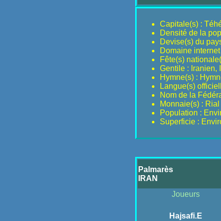
Capitale(s) : Téh
Densité de la pop
Devise(s) du pay
Domaine internet :
Fête(s) nationale(s
Gentile : Iranien,
Hymne(s) : Hymne
Langue(s) officiel
Nom de la Fédérat
Monnaie(s) : Rial
Population : Env
Superficie : Envi
Palmarès
IRAN
Joueurs
Hajsafi.E