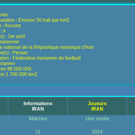
éran
ulation : Environ 50 hab par km2
s : Aucune
 ir
) : 1er avril
 Iranienne
 national de la République islamique d'Iran
le(s) : Persan
ion : Fédération Iranienne de football
 iranien
iron 88 000 000
ron 1 700 000 km2
Informations
Joueurs
IRAN
IRAN
Matches
1ère année
11
2014