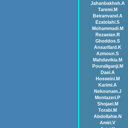
Jahanbakhsh.A
Taremi.M
Beiranvand.A
Ezatolahi.S
Mohammadi.M
Rezaeian.R
Ghoddos.S
Ansarifard.K
Azmoun.S
Mahdavikia.M
Pouraliganji.M
Daei.A
Hosseini.M
Karimi.A
Nekounam.J
Montazeri.P
Shojaei.M
Torabi.M
Abdollahie.N
Amiri.V