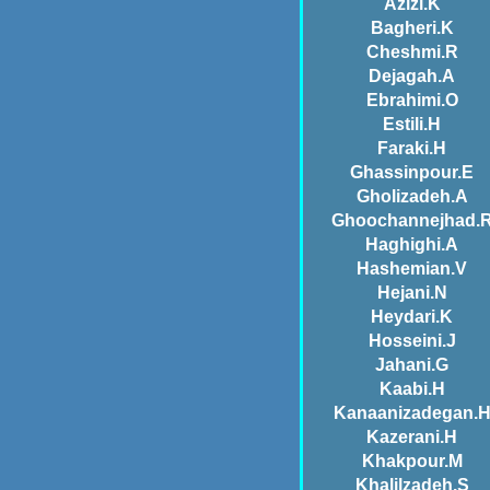
Azizi.K
Bagheri.K
Cheshmi.R
Dejagah.A
Ebrahimi.O
Estili.H
Faraki.H
Ghassinpour.E
Gholizadeh.A
Ghoochannejhad.
Haghighi.A
Hashemian.V
Hejani.N
Heydari.K
Hosseini.J
Jahani.G
Kaabi.H
Kanaanizadegan.
Kazerani.H
Khakpour.M
Khalilzadeh.S