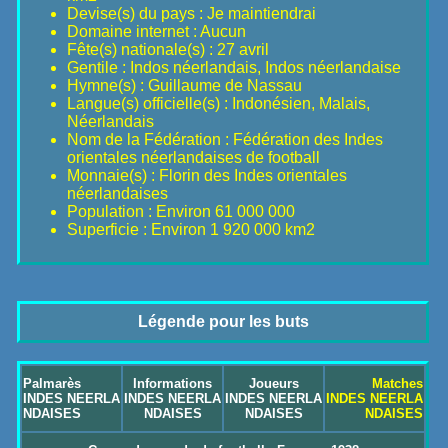
Devise(s) du pays : Je maintiendrai
Domaine internet : Aucun
Fête(s) nationale(s) : 27 avril
Gentile : Indos néerlandais, Indos néerlandaise
Hymne(s) : Guillaume de Nassau
Langue(s) officielle(s) : Indonésien, Malais,
Néerlandais
Nom de la Fédération : Fédération des Indes
orientales néerlandaises de football
Monnaie(s) : Florin des Indes orientales
néerlandaises
Population : Environ 61 000 000
Superficie : Environ 1 920 000 km2
Légende pour les buts
Palmarès
Informations
Joueurs
Matches
INDES NEERLA
INDES NEERLA
INDES NEERLA
INDES NEERLA
NDAISES
NDAISES
NDAISES
NDAISES