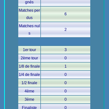
gnés
Matches per
6
dus
Matches nul
2
s
1er tour
3
2ème tour
0
1/8 de finale
1
1/4 de finale
0
1/2 finale
0
4ème
0
3ème
0
Finaliste
0