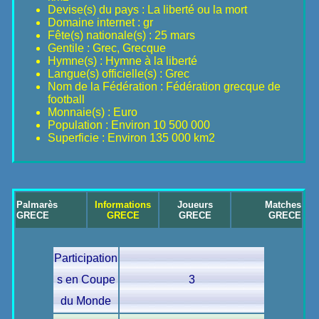
Devise(s) du pays : La liberté ou la mort
Domaine internet : gr
Fête(s) nationale(s) : 25 mars
Gentile : Grec, Grecque
Hymne(s) : Hymne à la liberté
Langue(s) officielle(s) : Grec
Nom de la Fédération : Fédération grecque de
football
Monnaie(s) : Euro
Population : Environ 10 500 000
Superficie : Environ 135 000 km2
Palmarès
Informations
Joueurs
Matches
GRECE
GRECE
GRECE
GRECE
Participation
s en Coupe
3
du Monde