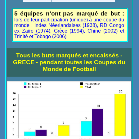
5 équipes n'ont pas marqué de but :
lors de leur participation (unique) à une coupe du
monde : Indes Néerlandaises (1938), RD Congo
ex Zaïre (1974), Grèce (1994), Chine (2002) et
Trinité et Tobago (2006)
Tous les buts marqués et encaissés -
GRECE - pendant toutes les Coupes du
Monde de Football