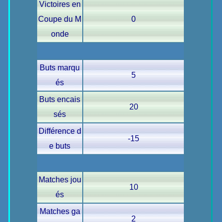
Victoires en
Coupe du M
0
onde
Buts marqu
5
és
Buts encais
20
sés
Différence d
-15
e buts
Matches jou
10
és
Matches ga
2