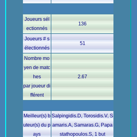
Joueurs sél
136
ectionnés
Joueurs # s
51
électionnés
Nombre mo
yen de matc
hes
2.67
par joueur di
fférent
Meilleur(s) b
Salpingidis.D, Torosidis.V, S
uteur(s) du p
amaris.A, Samaras.G, Papa
ays
stathopoulos.S, 1 but