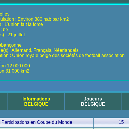
elles
ulation : Environ 380 hab par km2
: L'union fait la force
: be
) : 21 juillet
rabançonne
lle(s) : Allemand, Français, Néerlandais
ion : Union royale belge des sociétés de football association
o
iron 12 000 000
ron 31 000 km2
Informations
Joueurs
BELGIQUE
BELGIQUE
Participations en Coupe du Monde
15