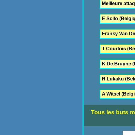
Meilleure atta
E Scifo (Belgi
Franky Van De
T Courtois (B
K De.Bruyne (
R Lukaku (Bel
A Witsel (Belg
Tous les buts m