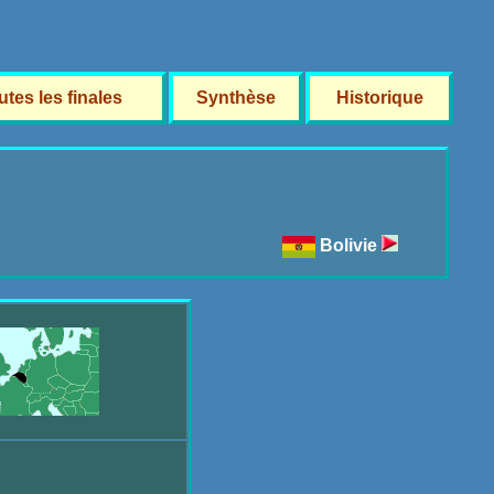
utes les finales
Synthèse
Historique
Bolivie