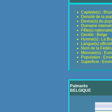
Capitale(s) : Brux
Densité de la pop
Devise(s) du pays 
Domaine internet 
Fête(s) nationale(s
Gentile : Belge
Hymne(s) : La B
Langue(s) officie
Nom de la Fédérat
Monnaie(s) : Eur
Population : Env
Superficie : Envi
Palmarès
BELGIQUE