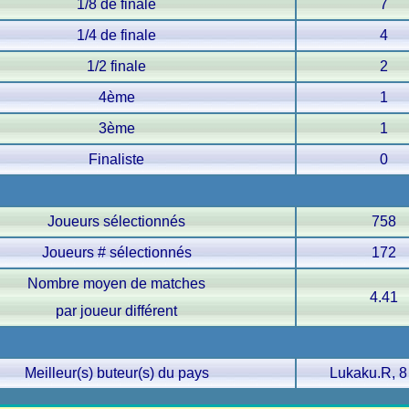
1/8 de finale
7
1/4 de finale
4
1/2 finale
2
4ème
1
3ème
1
Finaliste
0
Joueurs sélectionnés
758
Joueurs # sélectionnés
172
Nombre moyen de matches
4.41
par joueur différent
Meilleur(s) buteur(s) du pays
Lukaku.R, 8