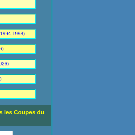
-1994-1998)
6)
026)
)
es les Coupes du