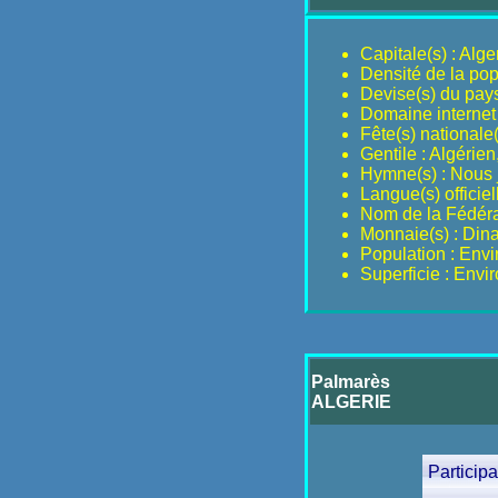
Capitale(s) : Alge
Densité de la pop
Devise(s) du pays
Domaine internet 
Fête(s) nationale(s
Gentile : Algérie
Hymne(s) : Nous 
Langue(s) officie
Nom de la Fédérat
Monnaie(s) : Dina
Population : Env
Superficie : Envi
Palmarès
ALGERIE
Particip