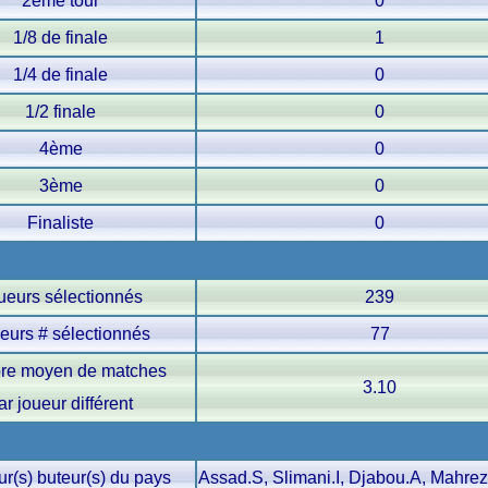
2ème tour
0
1/8 de finale
1
1/4 de finale
0
1/2 finale
0
4ème
0
3ème
0
Finaliste
0
ueurs sélectionnés
239
eurs # sélectionnés
77
re moyen de matches
3.10
ar joueur différent
ur(s) buteur(s) du pays
Assad.S, Slimani.I, Djabou.A, Mahrez