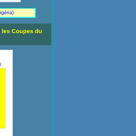
igéria)
s les Coupes du