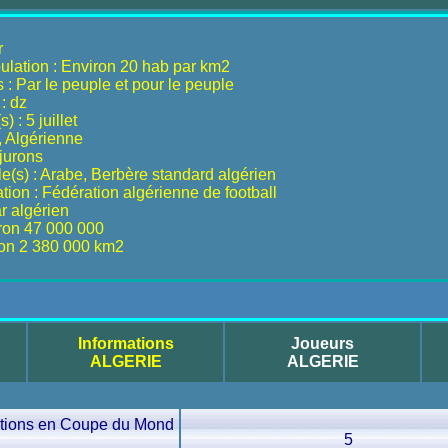
r
ulation : Environ 20 hab par km2
 : Par le peuple et pour le peuple
: dz
) : 5 juillet
n, Algérienne
jurons
lle(s) : Arabe, Berbère standard algérien
ion : Fédération algérienne de football
r algérien
iron 47 000 000
ron 2 380 000 km2
Informations
Joueurs
ALGERIE
ALGERIE
ations en Coupe du Mond
5