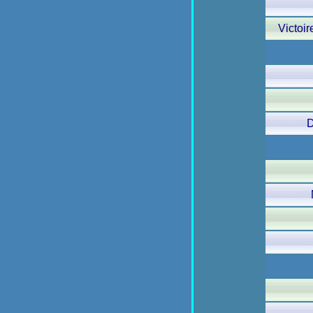
Victoi
D