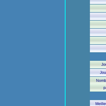
Jo
Jou
Nomb
p
Meille