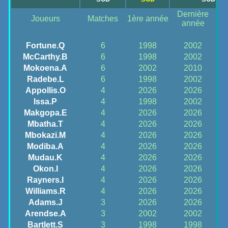
Dernière
Joueurs
Matches
1ère année
année
Fortune.Q
6
1998
2002
McCarthy.B
6
1998
2002
Mokoena.A
6
2002
2010
Radebe.L
6
1998
2002
Appollis.O
4
2026
2026
Issa.P
4
1998
2002
Makgopa.E
4
2026
2026
Mbatha.T
4
2026
2026
Mbokazi.M
4
2026
2026
Modiba.A
4
2026
2026
Mudau.K
4
2026
2026
Okon.I
4
2026
2026
Rayners.I
4
2026
2026
Williams.R
4
2026
2026
Adams.J
3
2026
2026
Arendse.A
3
2002
2002
Bartlett.S
3
1998
1998