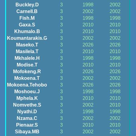
Buckley.D
3
1998
2002
Carnell.B
3
2002
2002
Fish.M
3
1998
1998
Gaxa.S
3
2010
2010
Khumalo.B
3
2010
2010
Koumantarakis.G
3
2002
2002
Maseko.T
3
2026
2026
Masilela.T
3
2010
2010
Mkhalele.H
3
1998
1998
Modise.T
3
2010
2010
Mofokeng.R
3
2026
2026
Mokoena.T
3
2002
2002
Mokoena.Tehobo
3
2026
2026
Moshoeu.J
3
1998
1998
Mphela.K
3
2010
2010
Nomvethe.S
3
2002
2010
Nyathi.D
3
1998
1998
Nzama.C
3
2002
2002
Pienaar.S
3
2010
2010
Sibaya.MB
3
2002
2002