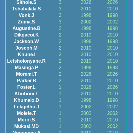
Sithole.S
3
2026
2026
Tshabalala.S
3
2010
2010
Vonk.J
3
1998
1998
Zuma.S
3
2002
2002
Augustine.B
2
1998
1998
Dikgacoi.K
2
2010
2010
Jackson.W
2
1998
1998
Joseph.M
2
2010
2010
Khune.I
2
2010
2010
Letsholonyane.R
2
2010
2010
Masinga.P
2
1998
1998
Moremi.T
2
2026
2026
Parker.B
2
2010
2010
Foster.L
1
2026
2026
Khuboni.T
1
2010
2010
Khumalo.D
1
1998
1998
Lekgetho.J
1
2002
2002
Molefe.T
1
2002
2002
Moriri.S
1
2010
2010
Mukasi.MD
1
2002
2002
Ngcongca.A
1
2010
2010