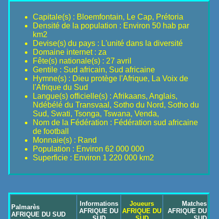
Capitale(s) : Bloemfontain, Le Cap, Prétoria
Densité de la population : Environ 50 hab par
km2
Devise(s) du pays : L'unité dans la diversité
Domaine internet : za
Fête(s) nationale(s) : 27 avril
Gentile : Sud africain, Sud africaine
Hymne(s) : Dieu protège l'Afrique, La Voix de
l'Afrique du Sud
Langue(s) officielle(s) : Afrikaans, Anglais,
Ndébélé du Transvaal, Sotho du Nord, Sotho du
Sud, Swati, Tsonga, Tswana, Venda,
Nom de la Fédération : Fédération sud africaine
de football
Monnaie(s) : Rand
Population : Environ 62 000 000
Superficie : Environ 1 220 000 km2
Informations
Joueurs
Matches
Palmarès
AFRIQUE DU
AFRIQUE DU
AFRIQUE DU
AFRIQUE DU SUD
SUD
SUD
SUD